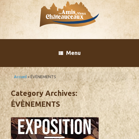
Skip
to
content
Menu
Accueil
»
ÉVÈNEMENTS
Category Archives:
ÉVÈNEMENTS