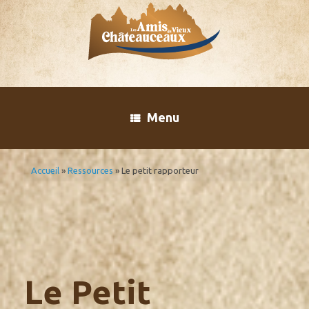
Skip
to
content
Menu
Accueil
»
Ressources
»
Le petit rapporteur
Le Petit