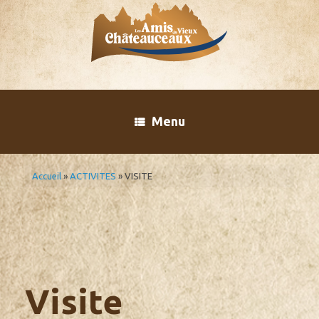
Skip
to
content
Menu
Accueil
»
ACTIVITES
»
VISITE
Visite