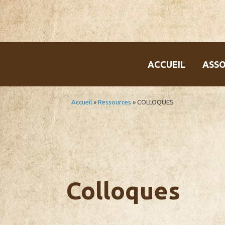
Skip
to
content
ACCUEIL
ASSO
Accueil
»
Ressources
»
COLLOQUES
Colloques