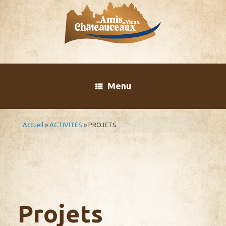
Skip
to
content
Menu
Accueil
»
ACTIVITES
»
PROJETS
Projets