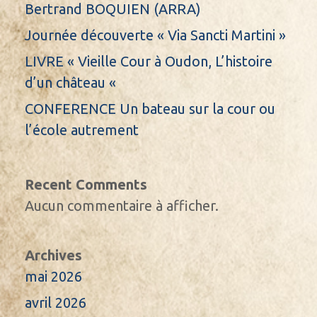
Bertrand BOQUIEN (ARRA)
Journée découverte « Via Sancti Martini »
LIVRE « Vieille Cour à Oudon, L’histoire
d’un château «
CONFERENCE Un bateau sur la cour ou
l’école autrement
Recent Comments
Aucun commentaire à afficher.
Archives
mai 2026
avril 2026