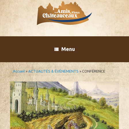
Skip
to
content
Menu
Accueil
»
ACTUALITÉS & ÉVÈNEMENTS
»
CONFÉRENCE