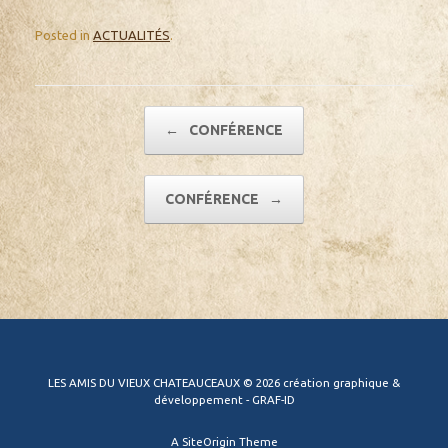
Posted in
ACTUALITÉS
.
Post navigation
←
CONFÉRENCE
CONFÉRENCE
→
LES AMIS DU VIEUX CHATEAUCEAUX © 2026 création graphique &
développement - GRAF-ID
A
SiteOrigin
Theme