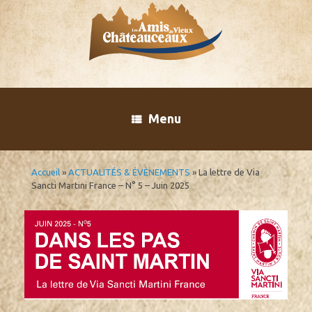
Skip
to
content
Menu
Accueil
»
ACTUALITÉS & ÉVÈNEMENTS
»
La lettre de Via
Sancti Martini France – N° 5 – Juin 2025