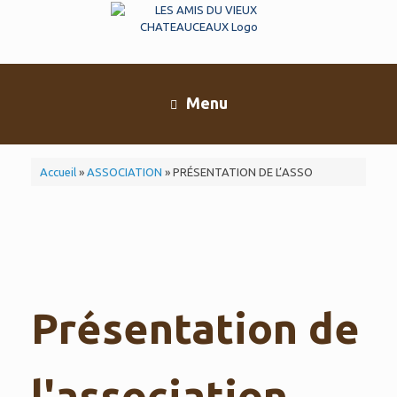
Skip
to
content
Menu
Accueil
»
ASSOCIATION
»
PRÉSENTATION DE L’ASSO
Présentation de
l'association