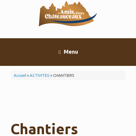
Skip
to
content
Menu
Accueil
»
ACTIVITES
»
CHANTIERS
Chantiers