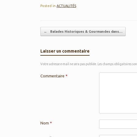
Posted in
ACTUALITÉS
.
Post navigation
←
Balades Historiques & Gourmandes dans…
Laisser un commentaire
Votre adresse e-mail ne sera pas publiée.
Les champs obligatoires so
Commentaire
*
Nom
*