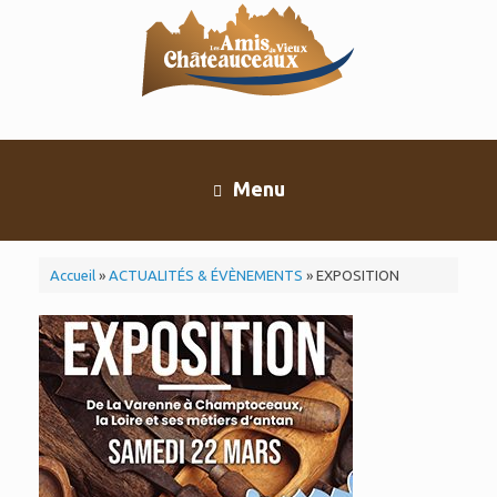
Skip
to
content
Menu
Accueil
»
ACTUALITÉS & ÉVÈNEMENTS
»
EXPOSITION